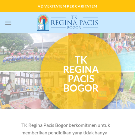
Skip
AD VERITATEM PER CARITATEM
to
content
TK
REGINA
PACIS
BOGOR
TK Regina Pacis Bogor berkomitmen untuk
memberikan pendidikan yang tidak hanya