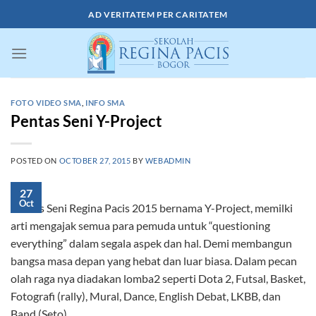
Skip
AD VERITATEM PER CARITATEM
to
content
FOTO VIDEO SMA
,
INFO SMA
Pentas Seni Y-Project
POSTED ON
OCTOBER 27, 2015
BY
WEBADMIN
27
Oct
Pentas Seni Regina Pacis 2015 bernama Y-Project, memilki
arti mengajak semua para pemuda untuk “questioning
everything” dalam segala aspek dan hal. Demi membangun
bangsa masa depan yang hebat dan luar biasa. Dalam pecan
olah raga nya diadakan lomba2 seperti Dota 2, Futsal, Basket,
Fotografi (rally), Mural, Dance, English Debat, LKBB, dan
Band (Seto)