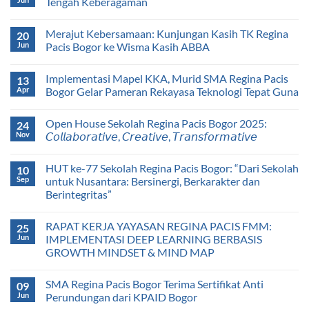
Tengah Keberagaman
Merajut Kebersamaan: Kunjungan Kasih TK Regina
20
Jun
Pacis Bogor ke Wisma Kasih ABBA
Implementasi Mapel KKA, Murid SMA Regina Pacis
13
Apr
Bogor Gelar Pameran Rekayasa Teknologi Tepat Guna
Open House Sekolah Regina Pacis Bogor 2025:
24
Nov
𝘊𝘰𝘭𝘭𝘢𝘣𝘰𝘳𝘢𝘵𝘪𝘷𝘦, 𝘊𝘳𝘦𝘢𝘵𝘪𝘷𝘦, 𝘛𝘳𝘢𝘯𝘴𝘧𝘰𝘳𝘮𝘢𝘵𝘪𝘷𝘦
HUT ke-77 Sekolah Regina Pacis Bogor: “Dari Sekolah
10
Sep
untuk Nusantara: Bersinergi, Berkarakter dan
Berintegritas”
RAPAT KERJA YAYASAN REGINA PACIS FMM:
25
Jun
IMPLEMENTASI DEEP LEARNING BERBASIS
GROWTH MINDSET & MIND MAP
SMA Regina Pacis Bogor Terima Sertifikat Anti
09
Jun
Perundungan dari KPAID Bogor