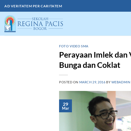
Skip
AD VERITATEM PER CARITATEM
to
content
FOTO VIDEO SMA
Perayaan Imlek dan 
Bunga dan Coklat
POSTED ON
MARCH 29, 2016
BY
WEBADMIN
29
Mar