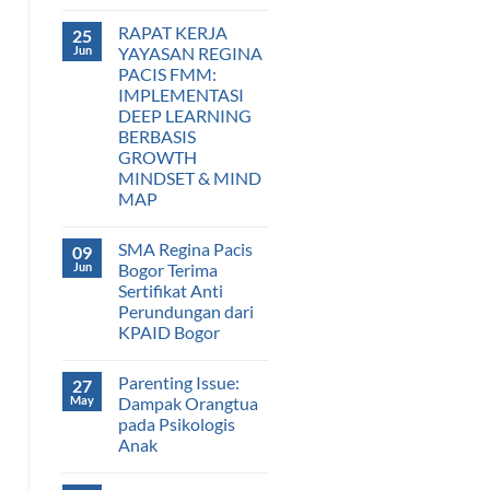
RAPAT KERJA
25
Jun
YAYASAN REGINA
PACIS FMM:
IMPLEMENTASI
DEEP LEARNING
BERBASIS
GROWTH
MINDSET & MIND
MAP
SMA Regina Pacis
09
Jun
Bogor Terima
Sertifikat Anti
Perundungan dari
KPAID Bogor
Parenting Issue:
27
May
Dampak Orangtua
pada Psikologis
Anak