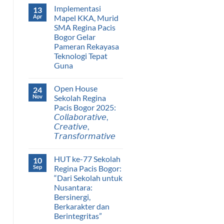
Implementasi
13
Apr
Mapel KKA, Murid
SMA Regina Pacis
Bogor Gelar
Pameran Rekayasa
Teknologi Tepat
Guna
Open House
24
Nov
Sekolah Regina
Pacis Bogor 2025:
𝘊𝘰𝘭𝘭𝘢𝘣𝘰𝘳𝘢𝘵𝘪𝘷𝘦,
𝘊𝘳𝘦𝘢𝘵𝘪𝘷𝘦,
𝘛𝘳𝘢𝘯𝘴𝘧𝘰𝘳𝘮𝘢𝘵𝘪𝘷𝘦
HUT ke-77 Sekolah
10
Sep
Regina Pacis Bogor:
“Dari Sekolah untuk
Nusantara:
Bersinergi,
Berkarakter dan
Berintegritas”