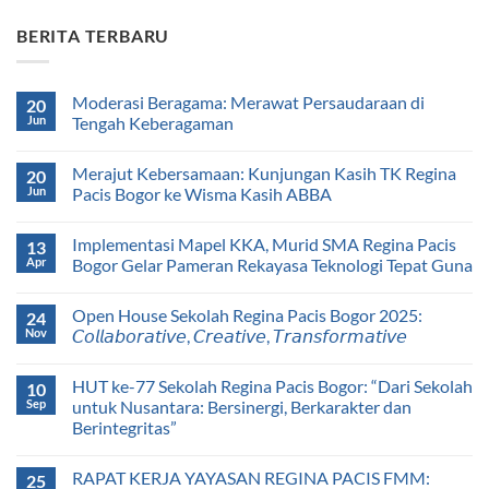
BERITA TERBARU
Moderasi Beragama: Merawat Persaudaraan di
20
Jun
Tengah Keberagaman
Merajut Kebersamaan: Kunjungan Kasih TK Regina
20
Jun
Pacis Bogor ke Wisma Kasih ABBA
Implementasi Mapel KKA, Murid SMA Regina Pacis
13
Apr
Bogor Gelar Pameran Rekayasa Teknologi Tepat Guna
Open House Sekolah Regina Pacis Bogor 2025:
24
Nov
𝘊𝘰𝘭𝘭𝘢𝘣𝘰𝘳𝘢𝘵𝘪𝘷𝘦, 𝘊𝘳𝘦𝘢𝘵𝘪𝘷𝘦, 𝘛𝘳𝘢𝘯𝘴𝘧𝘰𝘳𝘮𝘢𝘵𝘪𝘷𝘦
HUT ke-77 Sekolah Regina Pacis Bogor: “Dari Sekolah
10
Sep
untuk Nusantara: Bersinergi, Berkarakter dan
Berintegritas”
RAPAT KERJA YAYASAN REGINA PACIS FMM:
25