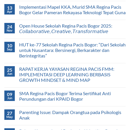
Implementasi Mapel KKA, Murid SMA Regina Pacis
13
Apr
Bogor Gelar Pameran Rekayasa Teknologi Tepat Guna
Open House Sekolah Regina Pacis Bogor 2025:
24
Nov
𝘊𝘰𝘭𝘭𝘢𝘣𝘰𝘳𝘢𝘵𝘪𝘷𝘦, 𝘊𝘳𝘦𝘢𝘵𝘪𝘷𝘦, 𝘛𝘳𝘢𝘯𝘴𝘧𝘰𝘳𝘮𝘢𝘵𝘪𝘷𝘦
HUT ke-77 Sekolah Regina Pacis Bogor: “Dari Sekolah
10
Sep
untuk Nusantara: Bersinergi, Berkarakter dan
Berintegritas”
RAPAT KERJA YAYASAN REGINA PACIS FMM:
25
Jun
IMPLEMENTASI DEEP LEARNING BERBASIS
GROWTH MINDSET & MIND MAP
SMA Regina Pacis Bogor Terima Sertifikat Anti
09
Jun
Perundungan dari KPAID Bogor
Parenting Issue: Dampak Orangtua pada Psikologis
27
May
Anak