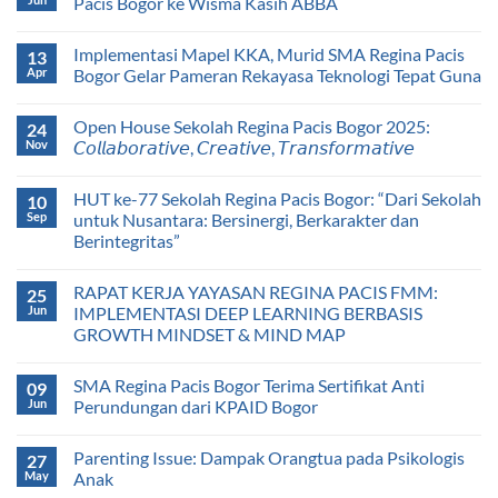
Pacis Bogor ke Wisma Kasih ABBA
Implementasi Mapel KKA, Murid SMA Regina Pacis
13
Apr
Bogor Gelar Pameran Rekayasa Teknologi Tepat Guna
Open House Sekolah Regina Pacis Bogor 2025:
24
Nov
𝘊𝘰𝘭𝘭𝘢𝘣𝘰𝘳𝘢𝘵𝘪𝘷𝘦, 𝘊𝘳𝘦𝘢𝘵𝘪𝘷𝘦, 𝘛𝘳𝘢𝘯𝘴𝘧𝘰𝘳𝘮𝘢𝘵𝘪𝘷𝘦
HUT ke-77 Sekolah Regina Pacis Bogor: “Dari Sekolah
10
Sep
untuk Nusantara: Bersinergi, Berkarakter dan
Berintegritas”
RAPAT KERJA YAYASAN REGINA PACIS FMM:
25
Jun
IMPLEMENTASI DEEP LEARNING BERBASIS
GROWTH MINDSET & MIND MAP
SMA Regina Pacis Bogor Terima Sertifikat Anti
09
Jun
Perundungan dari KPAID Bogor
Parenting Issue: Dampak Orangtua pada Psikologis
27
May
Anak