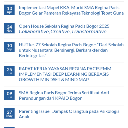
Implementasi Mapel KKA, Murid SMA Regina Pacis
13
Apr
Bogor Gelar Pameran Rekayasa Teknologi Tepat Guna
Open House Sekolah Regina Pacis Bogor 2025:
24
Nov
𝘊𝘰𝘭𝘭𝘢𝘣𝘰𝘳𝘢𝘵𝘪𝘷𝘦, 𝘊𝘳𝘦𝘢𝘵𝘪𝘷𝘦, 𝘛𝘳𝘢𝘯𝘴𝘧𝘰𝘳𝘮𝘢𝘵𝘪𝘷𝘦
HUT ke-77 Sekolah Regina Pacis Bogor: “Dari Sekolah
10
Sep
untuk Nusantara: Bersinergi, Berkarakter dan
Berintegritas”
RAPAT KERJA YAYASAN REGINA PACIS FMM:
25
Jun
IMPLEMENTASI DEEP LEARNING BERBASIS
GROWTH MINDSET & MIND MAP
SMA Regina Pacis Bogor Terima Sertifikat Anti
09
Jun
Perundungan dari KPAID Bogor
Parenting Issue: Dampak Orangtua pada Psikologis
27
May
Anak