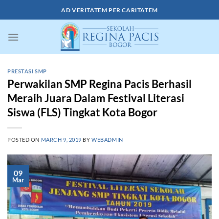
Skip
AD VERITATEM PER CARITATEM
to
content
PRESTASI SMP
Perwakilan SMP Regina Pacis Berhasil
Meraih Juara Dalam Festival Literasi
Siswa (FLS) Tingkat Kota Bogor
POSTED ON
MARCH 9, 2019
BY
WEBADMIN
09
Mar