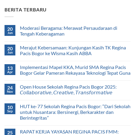
BERITA TERBARU
Moderasi Beragama: Merawat Persaudaraan di
20
Jun
Tengah Keberagaman
Merajut Kebersamaan: Kunjungan Kasih TK Regina
20
Jun
Pacis Bogor ke Wisma Kasih ABBA
Implementasi Mapel KKA, Murid SMA Regina Pacis
13
Apr
Bogor Gelar Pameran Rekayasa Teknologi Tepat Guna
Open House Sekolah Regina Pacis Bogor 2025:
24
Nov
𝘊𝘰𝘭𝘭𝘢𝘣𝘰𝘳𝘢𝘵𝘪𝘷𝘦, 𝘊𝘳𝘦𝘢𝘵𝘪𝘷𝘦, 𝘛𝘳𝘢𝘯𝘴𝘧𝘰𝘳𝘮𝘢𝘵𝘪𝘷𝘦
HUT ke-77 Sekolah Regina Pacis Bogor: “Dari Sekolah
10
Sep
untuk Nusantara: Bersinergi, Berkarakter dan
Berintegritas”
RAPAT KERJA YAYASAN REGINA PACIS FMM:
25