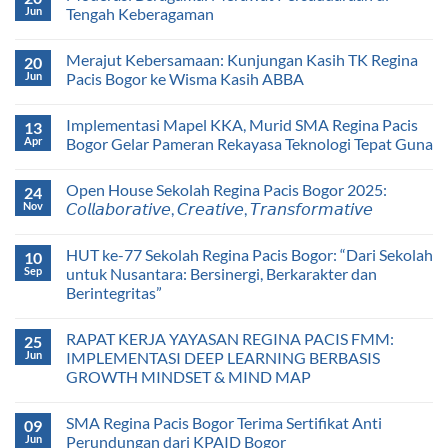
Jun
Tengah Keberagaman
Merajut Kebersamaan: Kunjungan Kasih TK Regina
20
Jun
Pacis Bogor ke Wisma Kasih ABBA
Implementasi Mapel KKA, Murid SMA Regina Pacis
13
Apr
Bogor Gelar Pameran Rekayasa Teknologi Tepat Guna
Open House Sekolah Regina Pacis Bogor 2025:
24
Nov
𝘊𝘰𝘭𝘭𝘢𝘣𝘰𝘳𝘢𝘵𝘪𝘷𝘦, 𝘊𝘳𝘦𝘢𝘵𝘪𝘷𝘦, 𝘛𝘳𝘢𝘯𝘴𝘧𝘰𝘳𝘮𝘢𝘵𝘪𝘷𝘦
HUT ke-77 Sekolah Regina Pacis Bogor: “Dari Sekolah
10
Sep
untuk Nusantara: Bersinergi, Berkarakter dan
Berintegritas”
RAPAT KERJA YAYASAN REGINA PACIS FMM:
25
Jun
IMPLEMENTASI DEEP LEARNING BERBASIS
GROWTH MINDSET & MIND MAP
SMA Regina Pacis Bogor Terima Sertifikat Anti
09
Jun
Perundungan dari KPAID Bogor