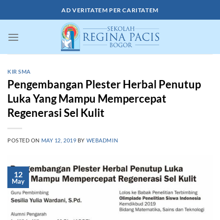
Skip
AD VERITATEM PER CARITATEM
to
content
KIR SMA
Pengembangan Plester Herbal Penutup
Luka Yang Mampu Mempercepat
Regenerasi Sel Kulit
POSTED ON
MAY 12, 2019
BY
WEBADMIN
12
May