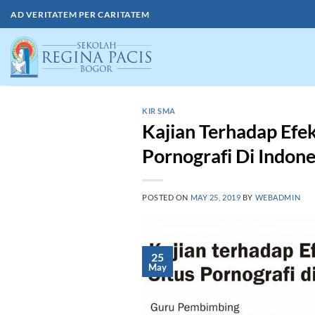
Skip
AD VERITATEM PER CARITATEM
to
content
KIR SMA
Kajian Terhadap Efek
Pornografi Di Indone
POSTED ON
MAY 25, 2019
BY
WEBADMIN
25
May