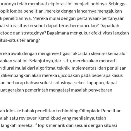
urannya telah membuat ekplorasi ini menjadi hobinya. Sehingga
topik lomba penelitian, mereka dengan lancarnya mengajukan
pik penelitiannya. Mereka mulai dengan pertanyaan-pertanyaan
at situs-situs tersebut dapat terus bermunculan? Dapatkah
g metode dan strateginya? Bagaimana mengukur efektivitas langkah
us-situs terlarang?
ereka awali dengan menginvestigasi fakta dan skema-skema alur
pkan saat ini. Selanjutnya, dari situ, mereka akan mencari
kan diurai mulai dari algoritma, teknik implementasi dan penulisan
ang dikembangkan akan mereka ujicobakan pada beberapa kasus
tan berharap bahwa solusi-solusinya, sekecil apapun, dapat
uat gerakan pemerintah mengatasi masalah penyebaran
lah lolos ke babak penelitian terbimbing Olimpiade Penelitian
alah satu reviewer Kemdikbud yang menilainya, telah
angkah mereka : “Topik menarik dan sesuai dengan situasi