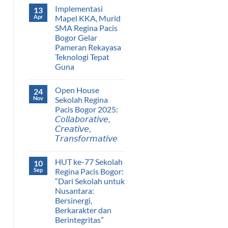
Implementasi
13
Apr
Mapel KKA, Murid
SMA Regina Pacis
Bogor Gelar
Pameran Rekayasa
Teknologi Tepat
Guna
Open House
24
Nov
Sekolah Regina
Pacis Bogor 2025:
𝘊𝘰𝘭𝘭𝘢𝘣𝘰𝘳𝘢𝘵𝘪𝘷𝘦,
𝘊𝘳𝘦𝘢𝘵𝘪𝘷𝘦,
𝘛𝘳𝘢𝘯𝘴𝘧𝘰𝘳𝘮𝘢𝘵𝘪𝘷𝘦
HUT ke-77 Sekolah
10
Sep
Regina Pacis Bogor:
“Dari Sekolah untuk
Nusantara:
Bersinergi,
Berkarakter dan
Berintegritas”