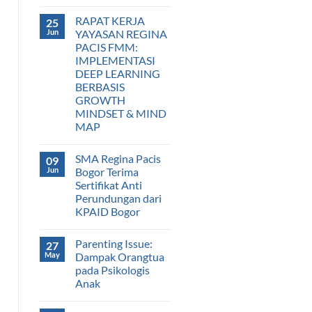
RAPAT KERJA
25
Jun
YAYASAN REGINA
PACIS FMM:
IMPLEMENTASI
DEEP LEARNING
BERBASIS
GROWTH
MINDSET & MIND
MAP
SMA Regina Pacis
09
Jun
Bogor Terima
Sertifikat Anti
Perundungan dari
KPAID Bogor
Parenting Issue:
27
May
Dampak Orangtua
pada Psikologis
Anak