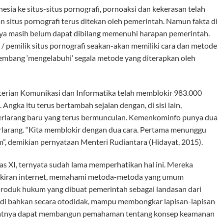
sia ke situs-situs pornografi, pornoaksi dan kekerasan telah
n situs pornografi terus ditekan oleh pemerintah. Namun fakta di
ya masih belum dapat dibilang memenuhi harapan pemerintah.
 / pemilik situs pornografi seakan-akan memiliki cara dan metode
kembang ‘mengelabuhi’ segala metode yang diterapkan oleh
terian Komunikasi dan Informatika telah memblokir 983.000
 Angka itu terus bertambah sejalan dengan, di sisi lain,
terlarang baru yang terus bermunculan. Kemenkominfo punya dua
erlarang. “Kita memblokir dengan dua cara. Pertama menunggu
m”, demikian pernyataan Menteri Rudiantara (Hidayat, 2015).
as XI, ternyata sudah lama memperhatikan hal ini. Mereka
lokiran internet, memahami metoda-metoda yang umum
produk hukum yang dibuat pemerintah sebagai landasan dari
adi bahkan secara otodidak, mampu membongkar lapisan-lapisan
mbuatnya dapat membangun pemahaman tentang konsep keamanan