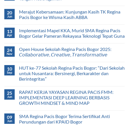
Merajut Kebersamaan: Kunjungan Kasih TK Regina
20
Jun
Pacis Bogor ke Wisma Kasih ABBA
Implementasi Mapel KKA, Murid SMA Regina Pacis
13
Apr
Bogor Gelar Pameran Rekayasa Teknologi Tepat Guna
Open House Sekolah Regina Pacis Bogor 2025:
24
Nov
𝘊𝘰𝘭𝘭𝘢𝘣𝘰𝘳𝘢𝘵𝘪𝘷𝘦, 𝘊𝘳𝘦𝘢𝘵𝘪𝘷𝘦, 𝘛𝘳𝘢𝘯𝘴𝘧𝘰𝘳𝘮𝘢𝘵𝘪𝘷𝘦
HUT ke-77 Sekolah Regina Pacis Bogor: “Dari Sekolah
10
Sep
untuk Nusantara: Bersinergi, Berkarakter dan
Berintegritas”
RAPAT KERJA YAYASAN REGINA PACIS FMM:
25
Jun
IMPLEMENTASI DEEP LEARNING BERBASIS
GROWTH MINDSET & MIND MAP
SMA Regina Pacis Bogor Terima Sertifikat Anti
09
Jun
Perundungan dari KPAID Bogor