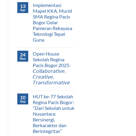
Implementasi
13
Apr
Mapel KKA, Murid
SMA Regina Pacis
Bogor Gelar
Pameran Rekayasa
Teknologi Tepat
Guna
Open House
24
Nov
Sekolah Regina
Pacis Bogor 2025:
𝘊𝘰𝘭𝘭𝘢𝘣𝘰𝘳𝘢𝘵𝘪𝘷𝘦,
𝘊𝘳𝘦𝘢𝘵𝘪𝘷𝘦,
𝘛𝘳𝘢𝘯𝘴𝘧𝘰𝘳𝘮𝘢𝘵𝘪𝘷𝘦
HUT ke-77 Sekolah
10
Sep
Regina Pacis Bogor:
“Dari Sekolah untuk
Nusantara:
Bersinergi,
Berkarakter dan
Berintegritas”