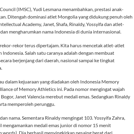
Council (IMSC), Yudi Lesmana menambahkan, prestasi anak-
n. Ditengah dominasi atlet Mongolia yang didukung penuh oleh
ellectual Academy, Janet, Shafa, Rinaldy, Yossyifa dan atlet-
 dan mengharumkan nama Indonesia di dunia internasional.
rekor-rekor terus dipertajam. Kita harus mencetak atlet-atlet
ruh Indonesia. Salah satu caranya adalah dengan membuat
secara berjenjang dari daerah, nasional sampai ke tingkat
a.
ilau dalam kejuaraan yang diadakan oleh Indonesia Memory
lliance of Memory Athletics ini. Pada nomor mengingat wajah
 Bogor, Janet Valencia merebut medali emas. Sedangkan Rinaldy
akarta memperoleh perunggu.
an nama. Sementara Rinaldy mengingat 103. Yossyifa Zahra,
il mengamankan medali emas junior di nomor 15 menit
 words). Dia berhasil menyingkirkan pesaing berat dari