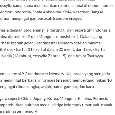
Yossyifa sama-sama memecahkan rekor nasional di nomor-nomor
Memori Indonesia, Shafa Anissa dari SMA Kesatuan Bangsa
nomor mengingat gambar acak (random images).
nesia dengan perolehan nilai tertinggi, dan secara tim Indonesia
China diposisi ke-2 dan Mongolia diposisi ke-2. Dalam ajang
 berhasil meraih gelar Grandmaster Memory setelah minimal
, 6 deck kartu (312 kartu) dalam 30 menit, dan 1 deck kartu
 Nadia (13 tahun), Yossyifa Zahra (15), dan Amira Tsurayya
memiliki total 9 Grandmaster Memory. Kejuaraan yang mengadu
am mengingat berbagai informasi tersebut mempertandingkan 10
gingat ribuan angka, wajah, nama, gambar, dan kartu.
ara seperti China, Jepang, Korea, Mongolia, Filipina, Perancis
memperebutkan puluhan medali di tiga kelompok umur, yaitu: anak-
ar grandmaster memory.