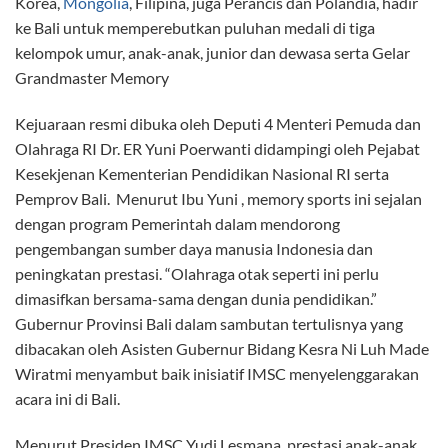
Korea,
Mongolia
, Filipina, juga Perancis dan Polandia, hadir
ke Bali untuk memperebutkan puluhan medali di tiga
kelompok umur, anak-anak, junior dan dewasa serta Gelar
Grandmaster Memory
Kejuaraan resmi dibuka oleh Deputi 4 Menteri Pemuda dan
Olahraga RI Dr. ER Yuni Poerwanti didampingi oleh Pejabat
Kesekjenan Kementerian Pendidikan Nasional RI serta
Pemprov Bali. Menurut Ibu Yuni , memory sports ini sejalan
dengan program Pemerintah dalam mendorong
pengembangan sumber daya manusia Indonesia dan
peningkatan prestasi. “Olahraga otak seperti ini perlu
dimasifkan bersama-sama dengan dunia pendidikan.”
Gubernur Provinsi Bali dalam sambutan tertulisnya yang
dibacakan oleh Asisten Gubernur Bidang Kesra Ni Luh Made
Wiratmi menyambut baik inisiatif IMSC menyelenggarakan
acara ini di Bali.
Menurut Presiden IMSC Yudi Lesmana, prestasi anak-anak