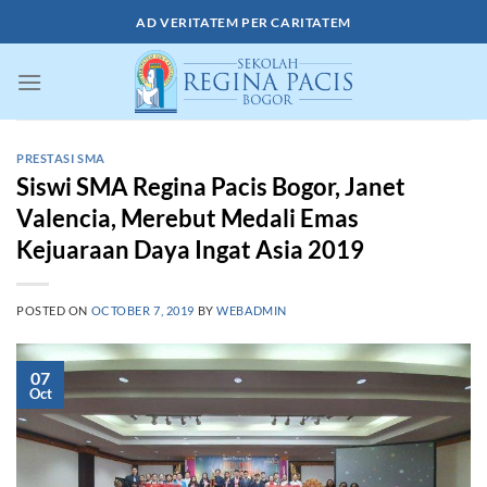
Skip
AD VERITATEM PER CARITATEM
to
content
PRESTASI SMA
Siswi SMA Regina Pacis Bogor, Janet
Valencia, Merebut Medali Emas
Kejuaraan Daya Ingat Asia 2019
POSTED ON
OCTOBER 7, 2019
BY
WEBADMIN
07
Oct