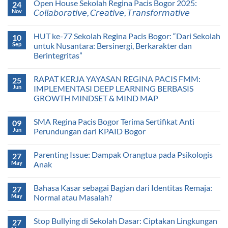
Open House Sekolah Regina Pacis Bogor 2025:
24
Nov
𝘊𝘰𝘭𝘭𝘢𝘣𝘰𝘳𝘢𝘵𝘪𝘷𝘦, 𝘊𝘳𝘦𝘢𝘵𝘪𝘷𝘦, 𝘛𝘳𝘢𝘯𝘴𝘧𝘰𝘳𝘮𝘢𝘵𝘪𝘷𝘦
HUT ke-77 Sekolah Regina Pacis Bogor: “Dari Sekolah
10
Sep
untuk Nusantara: Bersinergi, Berkarakter dan
Berintegritas”
RAPAT KERJA YAYASAN REGINA PACIS FMM:
25
Jun
IMPLEMENTASI DEEP LEARNING BERBASIS
GROWTH MINDSET & MIND MAP
SMA Regina Pacis Bogor Terima Sertifikat Anti
09
Jun
Perundungan dari KPAID Bogor
Parenting Issue: Dampak Orangtua pada Psikologis
27
May
Anak
Bahasa Kasar sebagai Bagian dari Identitas Remaja:
27
May
Normal atau Masalah?
Stop Bullying di Sekolah Dasar: Ciptakan Lingkungan
27