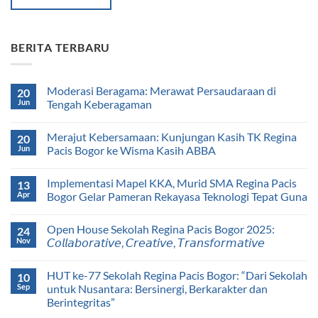
BERITA TERBARU
Moderasi Beragama: Merawat Persaudaraan di
20
Jun
Tengah Keberagaman
Merajut Kebersamaan: Kunjungan Kasih TK Regina
20
Jun
Pacis Bogor ke Wisma Kasih ABBA
Implementasi Mapel KKA, Murid SMA Regina Pacis
13
Apr
Bogor Gelar Pameran Rekayasa Teknologi Tepat Guna
Open House Sekolah Regina Pacis Bogor 2025:
24
Nov
𝘊𝘰𝘭𝘭𝘢𝘣𝘰𝘳𝘢𝘵𝘪𝘷𝘦, 𝘊𝘳𝘦𝘢𝘵𝘪𝘷𝘦, 𝘛𝘳𝘢𝘯𝘴𝘧𝘰𝘳𝘮𝘢𝘵𝘪𝘷𝘦
HUT ke-77 Sekolah Regina Pacis Bogor: “Dari Sekolah
10
Sep
untuk Nusantara: Bersinergi, Berkarakter dan
Berintegritas”