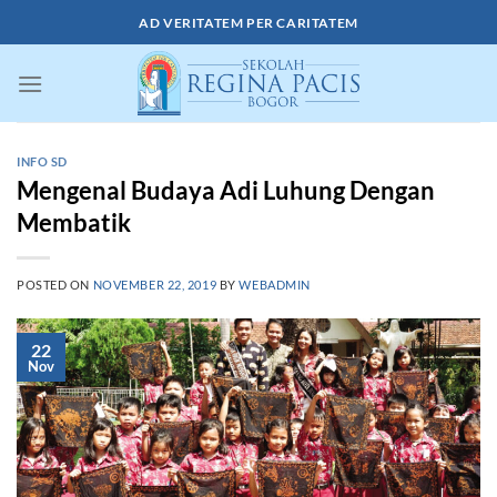
Skip
AD VERITATEM PER CARITATEM
to
content
INFO SD
Mengenal Budaya Adi Luhung Dengan
Membatik
POSTED ON
NOVEMBER 22, 2019
BY
WEBADMIN
22
Nov