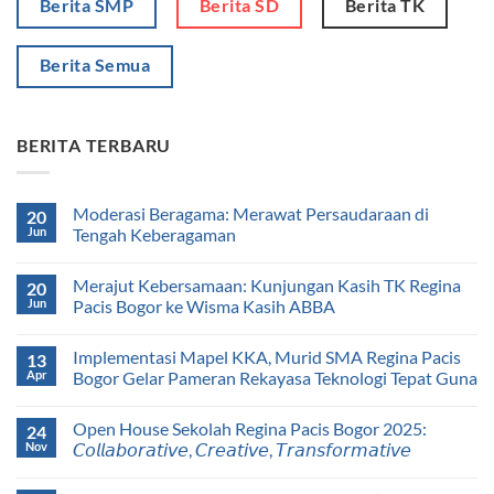
Berita SMP
Berita SD
Berita TK
Berita Semua
BERITA TERBARU
Moderasi Beragama: Merawat Persaudaraan di
20
Jun
Tengah Keberagaman
Merajut Kebersamaan: Kunjungan Kasih TK Regina
20
Jun
Pacis Bogor ke Wisma Kasih ABBA
Implementasi Mapel KKA, Murid SMA Regina Pacis
13
Apr
Bogor Gelar Pameran Rekayasa Teknologi Tepat Guna
Open House Sekolah Regina Pacis Bogor 2025:
24
Nov
𝘊𝘰𝘭𝘭𝘢𝘣𝘰𝘳𝘢𝘵𝘪𝘷𝘦, 𝘊𝘳𝘦𝘢𝘵𝘪𝘷𝘦, 𝘛𝘳𝘢𝘯𝘴𝘧𝘰𝘳𝘮𝘢𝘵𝘪𝘷𝘦