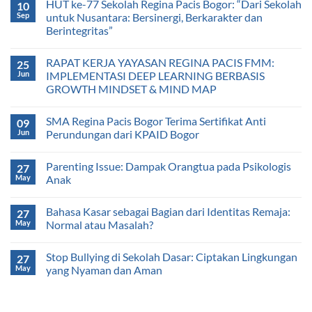
HUT ke-77 Sekolah Regina Pacis Bogor: “Dari Sekolah
10
Sep
untuk Nusantara: Bersinergi, Berkarakter dan
Berintegritas”
RAPAT KERJA YAYASAN REGINA PACIS FMM:
25
Jun
IMPLEMENTASI DEEP LEARNING BERBASIS
GROWTH MINDSET & MIND MAP
SMA Regina Pacis Bogor Terima Sertifikat Anti
09
Jun
Perundungan dari KPAID Bogor
Parenting Issue: Dampak Orangtua pada Psikologis
27
May
Anak
Bahasa Kasar sebagai Bagian dari Identitas Remaja:
27
May
Normal atau Masalah?
Stop Bullying di Sekolah Dasar: Ciptakan Lingkungan
27
May
yang Nyaman dan Aman