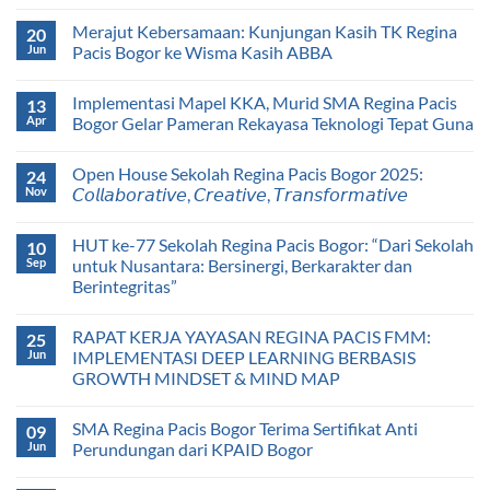
Merajut Kebersamaan: Kunjungan Kasih TK Regina
20
Jun
Pacis Bogor ke Wisma Kasih ABBA
Implementasi Mapel KKA, Murid SMA Regina Pacis
13
Apr
Bogor Gelar Pameran Rekayasa Teknologi Tepat Guna
Open House Sekolah Regina Pacis Bogor 2025:
24
Nov
𝘊𝘰𝘭𝘭𝘢𝘣𝘰𝘳𝘢𝘵𝘪𝘷𝘦, 𝘊𝘳𝘦𝘢𝘵𝘪𝘷𝘦, 𝘛𝘳𝘢𝘯𝘴𝘧𝘰𝘳𝘮𝘢𝘵𝘪𝘷𝘦
HUT ke-77 Sekolah Regina Pacis Bogor: “Dari Sekolah
10
Sep
untuk Nusantara: Bersinergi, Berkarakter dan
Berintegritas”
RAPAT KERJA YAYASAN REGINA PACIS FMM:
25
Jun
IMPLEMENTASI DEEP LEARNING BERBASIS
GROWTH MINDSET & MIND MAP
SMA Regina Pacis Bogor Terima Sertifikat Anti
09
Jun
Perundungan dari KPAID Bogor