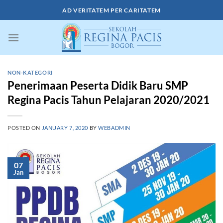
Skip
AD VERITATEM PER CARITATEM
to
content
NON-KATEGORI
Penerimaan Peserta Didik Baru SMP
Regina Pacis Tahun Pelajaran 2020/2021
POSTED ON
JANUARY 7, 2020
BY
WEBADMIN
07
Jan