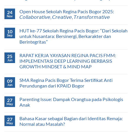
Open House Sekolah Regina Pacis Bogor 2025:
24
Nov
𝘊𝘰𝘭𝘭𝘢𝘣𝘰𝘳𝘢𝘵𝘪𝘷𝘦, 𝘊𝘳𝘦𝘢𝘵𝘪𝘷𝘦, 𝘛𝘳𝘢𝘯𝘴𝘧𝘰𝘳𝘮𝘢𝘵𝘪𝘷𝘦
HUT ke-77 Sekolah Regina Pacis Bogor: “Dari Sekolah
10
Sep
untuk Nusantara: Bersinergi, Berkarakter dan
Berintegritas”
RAPAT KERJA YAYASAN REGINA PACIS FMM:
25
Jun
IMPLEMENTASI DEEP LEARNING BERBASIS
GROWTH MINDSET & MIND MAP
SMA Regina Pacis Bogor Terima Sertifikat Anti
09
Jun
Perundungan dari KPAID Bogor
Parenting Issue: Dampak Orangtua pada Psikologis
27
May
Anak
Bahasa Kasar sebagai Bagian dari Identitas Remaja:
27
May
Normal atau Masalah?