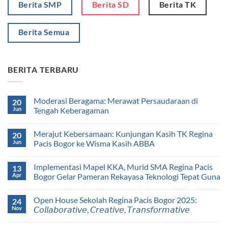
Berita SMP
Berita SD
Berita TK
Berita Semua
BERITA TERBARU
Moderasi Beragama: Merawat Persaudaraan di
20
Jun
Tengah Keberagaman
Merajut Kebersamaan: Kunjungan Kasih TK Regina
20
Jun
Pacis Bogor ke Wisma Kasih ABBA
Implementasi Mapel KKA, Murid SMA Regina Pacis
13
Apr
Bogor Gelar Pameran Rekayasa Teknologi Tepat Guna
Open House Sekolah Regina Pacis Bogor 2025:
24
Nov
𝘊𝘰𝘭𝘭𝘢𝘣𝘰𝘳𝘢𝘵𝘪𝘷𝘦, 𝘊𝘳𝘦𝘢𝘵𝘪𝘷𝘦, 𝘛𝘳𝘢𝘯𝘴𝘧𝘰𝘳𝘮𝘢𝘵𝘪𝘷𝘦