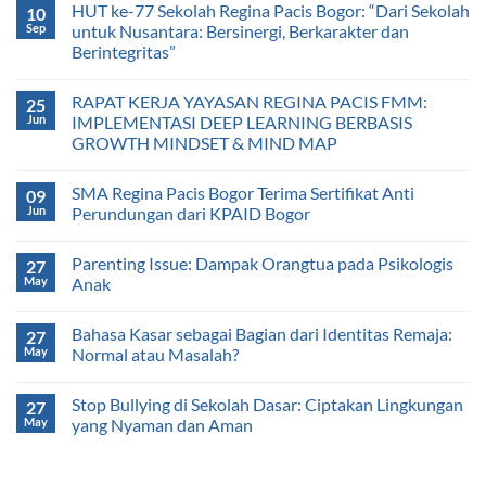
HUT ke-77 Sekolah Regina Pacis Bogor: “Dari Sekolah
10
Sep
untuk Nusantara: Bersinergi, Berkarakter dan
Berintegritas”
RAPAT KERJA YAYASAN REGINA PACIS FMM:
25
Jun
IMPLEMENTASI DEEP LEARNING BERBASIS
GROWTH MINDSET & MIND MAP
SMA Regina Pacis Bogor Terima Sertifikat Anti
09
Jun
Perundungan dari KPAID Bogor
Parenting Issue: Dampak Orangtua pada Psikologis
27
May
Anak
Bahasa Kasar sebagai Bagian dari Identitas Remaja:
27
May
Normal atau Masalah?
Stop Bullying di Sekolah Dasar: Ciptakan Lingkungan
27
May
yang Nyaman dan Aman