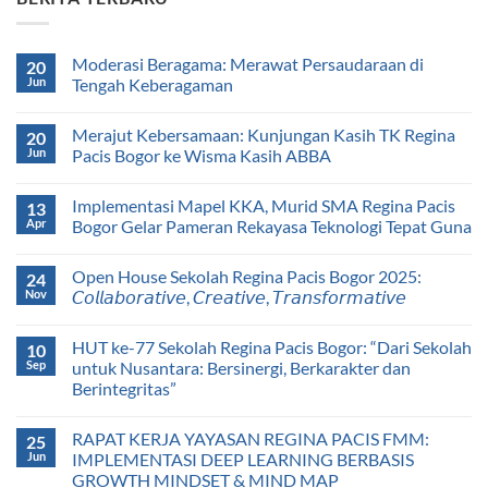
Moderasi Beragama: Merawat Persaudaraan di
20
Jun
Tengah Keberagaman
Merajut Kebersamaan: Kunjungan Kasih TK Regina
20
Jun
Pacis Bogor ke Wisma Kasih ABBA
Implementasi Mapel KKA, Murid SMA Regina Pacis
13
Apr
Bogor Gelar Pameran Rekayasa Teknologi Tepat Guna
Open House Sekolah Regina Pacis Bogor 2025:
24
Nov
𝘊𝘰𝘭𝘭𝘢𝘣𝘰𝘳𝘢𝘵𝘪𝘷𝘦, 𝘊𝘳𝘦𝘢𝘵𝘪𝘷𝘦, 𝘛𝘳𝘢𝘯𝘴𝘧𝘰𝘳𝘮𝘢𝘵𝘪𝘷𝘦
HUT ke-77 Sekolah Regina Pacis Bogor: “Dari Sekolah
10
Sep
untuk Nusantara: Bersinergi, Berkarakter dan
Berintegritas”
RAPAT KERJA YAYASAN REGINA PACIS FMM:
25
Jun
IMPLEMENTASI DEEP LEARNING BERBASIS
GROWTH MINDSET & MIND MAP