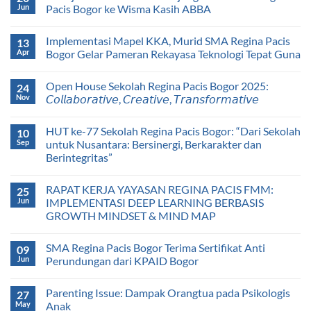
Jun
Pacis Bogor ke Wisma Kasih ABBA
Implementasi Mapel KKA, Murid SMA Regina Pacis
13
Apr
Bogor Gelar Pameran Rekayasa Teknologi Tepat Guna
Open House Sekolah Regina Pacis Bogor 2025:
24
Nov
𝘊𝘰𝘭𝘭𝘢𝘣𝘰𝘳𝘢𝘵𝘪𝘷𝘦, 𝘊𝘳𝘦𝘢𝘵𝘪𝘷𝘦, 𝘛𝘳𝘢𝘯𝘴𝘧𝘰𝘳𝘮𝘢𝘵𝘪𝘷𝘦
HUT ke-77 Sekolah Regina Pacis Bogor: “Dari Sekolah
10
Sep
untuk Nusantara: Bersinergi, Berkarakter dan
Berintegritas”
RAPAT KERJA YAYASAN REGINA PACIS FMM:
25
Jun
IMPLEMENTASI DEEP LEARNING BERBASIS
GROWTH MINDSET & MIND MAP
SMA Regina Pacis Bogor Terima Sertifikat Anti
09
Jun
Perundungan dari KPAID Bogor
Parenting Issue: Dampak Orangtua pada Psikologis
27
May
Anak