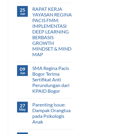
RAPAT KERJA
25
Jun
YAYASAN REGINA
PACIS FMM:
IMPLEMENTASI
DEEP LEARNING
BERBASIS
GROWTH
MINDSET & MIND
MAP
SMA Regina Pacis
09
Jun
Bogor Terima
Sertifikat Anti
Perundungan dari
KPAID Bogor
Parenting Issue:
27
May
Dampak Orangtua
pada Psikologis
Anak