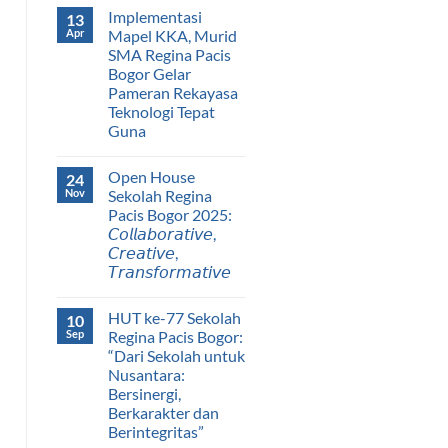
Implementasi
13
Apr
Mapel KKA, Murid
SMA Regina Pacis
Bogor Gelar
Pameran Rekayasa
Teknologi Tepat
Guna
Open House
24
Nov
Sekolah Regina
Pacis Bogor 2025:
𝘊𝘰𝘭𝘭𝘢𝘣𝘰𝘳𝘢𝘵𝘪𝘷𝘦,
𝘊𝘳𝘦𝘢𝘵𝘪𝘷𝘦,
𝘛𝘳𝘢𝘯𝘴𝘧𝘰𝘳𝘮𝘢𝘵𝘪𝘷𝘦
HUT ke-77 Sekolah
10
Sep
Regina Pacis Bogor:
“Dari Sekolah untuk
Nusantara:
Bersinergi,
Berkarakter dan
Berintegritas”