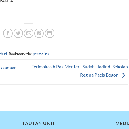
 Retno.
kbud
. Bookmark the
permalink
.
Terimakasih Pak Menteri, Sudah Hadir di Sekolah
aksanaan
Regina Pacis Bogor
TAUTAN UNIT
MEDI