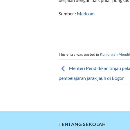
berjalan dengan baik pula,” pungkas
Sumber :
Medcom
This entry was posted in
Kunjungan Mendi
Menteri Pendidikan tinjau pel
pembelajaran jarak jauh di Bogor
TENTANG SEKOLAH