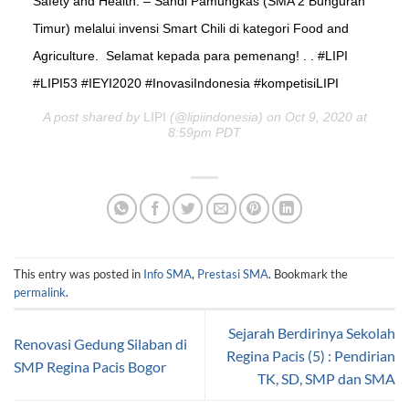
Safety and Health. – Sandi Pamungkas (SMA 2 Bunguran
Timur) melalui invensi Smart Chili di kategori Food and
Agriculture.⁣⁣ ⁣⁣ Selamat kepada para pemenang!⁣⁣ .⁣⁣ .⁣⁣ #LIPI
#LIPI53 #IEYI2020 #InovasiIndonesia #kompetisiLIPI
A post shared by
LIPI
(@lipiindonesia) on Oct 9, 2020 at
8:59pm PDT
This entry was posted in
Info SMA
,
Prestasi SMA
. Bookmark the
permalink
.
Sejarah Berdirinya Sekolah
Renovasi Gedung Silaban di
Regina Pacis (5) : Pendirian
SMP Regina Pacis Bogor
TK, SD, SMP dan SMA