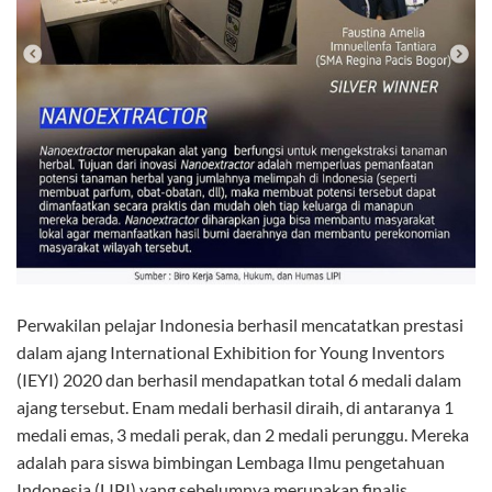
Perwakilan pelajar Indonesia berhasil mencatatkan prestasi
dalam ajang International Exhibition for Young Inventors
(IEYI) 2020 dan berhasil mendapatkan total 6 medali dalam
ajang tersebut. Enam medali berhasil diraih, di antaranya 1
medali emas, 3 medali perak, dan 2 medali perunggu. Mereka
adalah para siswa bimbingan Lembaga Ilmu pengetahuan
Indonesia (LIPI) yang sebelumnya merupakan finalis