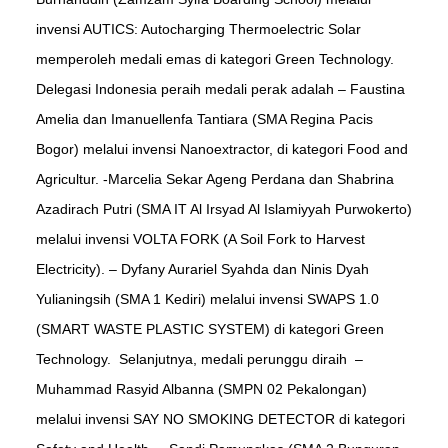
invensi AUTICS: Autocharging Thermoelectric Solar
memperoleh medali emas di kategori Green Technology.⁣⁣ ⁣⁣
Delegasi Indonesia peraih medali perak adalah⁣⁣ – Faustina
Amelia dan Imanuellenfa Tantiara (SMA Regina⁣⁣ Pacis
Bogor) melalui invensi Nanoextractor, di kategori Food and
Agricultur⁣⁣. -Marcelia Sekar Ageng Perdana dan Shabrina
Azadirach Putri (SMA IT Al Irsyad Al Islamiyyah Purwokerto)
melalui invensi VOLTA FORK (A Soil⁣⁣ Fork to Harvest
Electricity)⁣⁣. – Dyfany Aurariel Syahda dan Ninis Dyah
Yulianingsih (SMA 1 Kediri) melalui⁣⁣ invensi SWAPS 1.0
(SMART WASTE PLASTIC SYSTEM) di kategori Green
Technology.⁣⁣ ⁣⁣ Selanjutnya, medali perunggu diraih ⁣⁣ –
Muhammad Rasyid Albanna (SMPN 02 Pekalongan)
melalui invensi SAY NO SMOKING DETECTOR di kategori