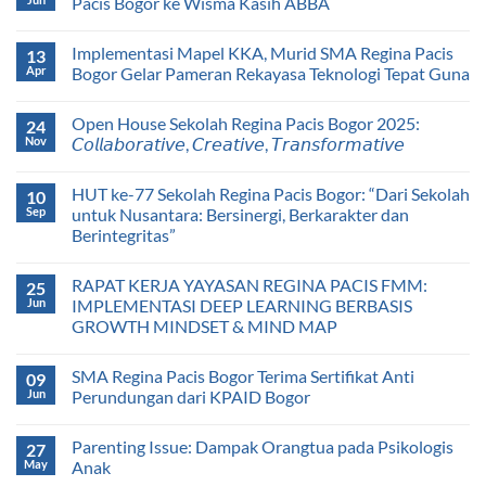
Pacis Bogor ke Wisma Kasih ABBA
Implementasi Mapel KKA, Murid SMA Regina Pacis
13
Apr
Bogor Gelar Pameran Rekayasa Teknologi Tepat Guna
Open House Sekolah Regina Pacis Bogor 2025:
24
Nov
𝘊𝘰𝘭𝘭𝘢𝘣𝘰𝘳𝘢𝘵𝘪𝘷𝘦, 𝘊𝘳𝘦𝘢𝘵𝘪𝘷𝘦, 𝘛𝘳𝘢𝘯𝘴𝘧𝘰𝘳𝘮𝘢𝘵𝘪𝘷𝘦
HUT ke-77 Sekolah Regina Pacis Bogor: “Dari Sekolah
10
Sep
untuk Nusantara: Bersinergi, Berkarakter dan
Berintegritas”
RAPAT KERJA YAYASAN REGINA PACIS FMM:
25
Jun
IMPLEMENTASI DEEP LEARNING BERBASIS
GROWTH MINDSET & MIND MAP
SMA Regina Pacis Bogor Terima Sertifikat Anti
09
Jun
Perundungan dari KPAID Bogor
Parenting Issue: Dampak Orangtua pada Psikologis
27
May
Anak