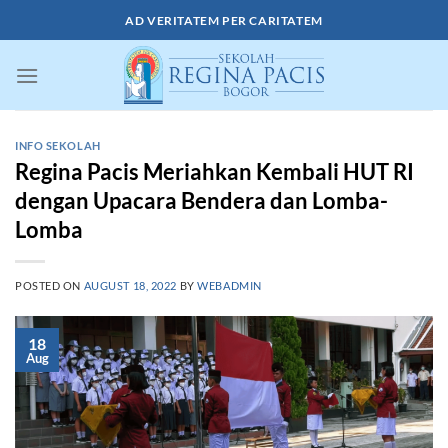
Skip
AD VERITATEM PER CARITATEM
to
content
INFO SEKOLAH
Regina Pacis Meriahkan Kembali HUT RI
dengan Upacara Bendera dan Lomba-
Lomba
POSTED ON
AUGUST 18, 2022
BY
WEBADMIN
18
Aug