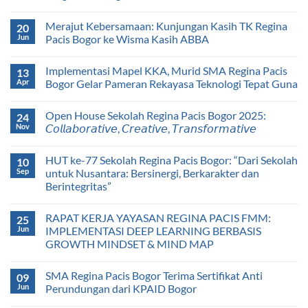
Merajut Kebersamaan: Kunjungan Kasih TK Regina
20
Jun
Pacis Bogor ke Wisma Kasih ABBA
Implementasi Mapel KKA, Murid SMA Regina Pacis
13
Apr
Bogor Gelar Pameran Rekayasa Teknologi Tepat Guna
Open House Sekolah Regina Pacis Bogor 2025:
24
Nov
𝘊𝘰𝘭𝘭𝘢𝘣𝘰𝘳𝘢𝘵𝘪𝘷𝘦, 𝘊𝘳𝘦𝘢𝘵𝘪𝘷𝘦, 𝘛𝘳𝘢𝘯𝘴𝘧𝘰𝘳𝘮𝘢𝘵𝘪𝘷𝘦
HUT ke-77 Sekolah Regina Pacis Bogor: “Dari Sekolah
10
Sep
untuk Nusantara: Bersinergi, Berkarakter dan
Berintegritas”
RAPAT KERJA YAYASAN REGINA PACIS FMM:
25
Jun
IMPLEMENTASI DEEP LEARNING BERBASIS
GROWTH MINDSET & MIND MAP
SMA Regina Pacis Bogor Terima Sertifikat Anti
09
Jun
Perundungan dari KPAID Bogor