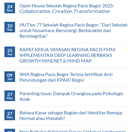
Open House Sekolah Regina Pacis Bogor 2025:
24
Nov
𝘊𝘰𝘭𝘭𝘢𝘣𝘰𝘳𝘢𝘵𝘪𝘷𝘦, 𝘊𝘳𝘦𝘢𝘵𝘪𝘷𝘦, 𝘛𝘳𝘢𝘯𝘴𝘧𝘰𝘳𝘮𝘢𝘵𝘪𝘷𝘦
HUT ke-77 Sekolah Regina Pacis Bogor: “Dari Sekolah
10
Sep
untuk Nusantara: Bersinergi, Berkarakter dan
Berintegritas”
RAPAT KERJA YAYASAN REGINA PACIS FMM:
25
Jun
IMPLEMENTASI DEEP LEARNING BERBASIS
GROWTH MINDSET & MIND MAP
SMA Regina Pacis Bogor Terima Sertifikat Anti
09
Jun
Perundungan dari KPAID Bogor
Parenting Issue: Dampak Orangtua pada Psikologis
27
May
Anak
Bahasa Kasar sebagai Bagian dari Identitas Remaja:
27
May
Normal atau Masalah?
Stop Bullying di Sekolah Dasar: Ciptakan Lingkungan