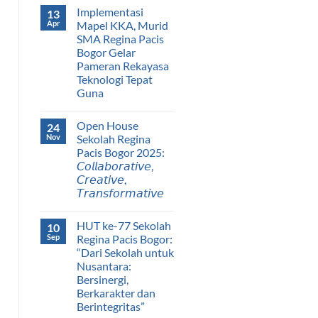
Implementasi
13
Apr
Mapel KKA, Murid
SMA Regina Pacis
Bogor Gelar
Pameran Rekayasa
Teknologi Tepat
Guna
Open House
24
Nov
Sekolah Regina
Pacis Bogor 2025:
𝘊𝘰𝘭𝘭𝘢𝘣𝘰𝘳𝘢𝘵𝘪𝘷𝘦,
𝘊𝘳𝘦𝘢𝘵𝘪𝘷𝘦,
𝘛𝘳𝘢𝘯𝘴𝘧𝘰𝘳𝘮𝘢𝘵𝘪𝘷𝘦
HUT ke-77 Sekolah
10
Sep
Regina Pacis Bogor:
“Dari Sekolah untuk
Nusantara:
Bersinergi,
Berkarakter dan
Berintegritas”