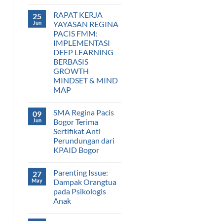
RAPAT KERJA
25
Jun
YAYASAN REGINA
PACIS FMM:
IMPLEMENTASI
DEEP LEARNING
BERBASIS
GROWTH
MINDSET & MIND
MAP
SMA Regina Pacis
09
Jun
Bogor Terima
Sertifikat Anti
Perundungan dari
KPAID Bogor
Parenting Issue:
27
May
Dampak Orangtua
pada Psikologis
Anak