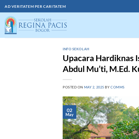
Skip
AD VERITATEM PER CARITATEM
to
content
INFO SEKOLAH
Upacara Hardiknas I
Abdul Mu’ti, M.Ed. K
POSTED ON
MAY 2, 2025
BY
COMMS
02
May