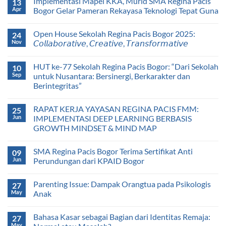
Implementasi Mapel KKA, Murid SMA Regina Pacis
13
Apr
Bogor Gelar Pameran Rekayasa Teknologi Tepat Guna
Open House Sekolah Regina Pacis Bogor 2025:
24
Nov
𝘊𝘰𝘭𝘭𝘢𝘣𝘰𝘳𝘢𝘵𝘪𝘷𝘦, 𝘊𝘳𝘦𝘢𝘵𝘪𝘷𝘦, 𝘛𝘳𝘢𝘯𝘴𝘧𝘰𝘳𝘮𝘢𝘵𝘪𝘷𝘦
HUT ke-77 Sekolah Regina Pacis Bogor: “Dari Sekolah
10
Sep
untuk Nusantara: Bersinergi, Berkarakter dan
Berintegritas”
RAPAT KERJA YAYASAN REGINA PACIS FMM:
25
Jun
IMPLEMENTASI DEEP LEARNING BERBASIS
GROWTH MINDSET & MIND MAP
SMA Regina Pacis Bogor Terima Sertifikat Anti
09
Jun
Perundungan dari KPAID Bogor
Parenting Issue: Dampak Orangtua pada Psikologis
27
May
Anak
Bahasa Kasar sebagai Bagian dari Identitas Remaja:
27
May