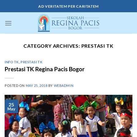
Skip
AD VERITATEM PER CARITATEM
to
content
CATEGORY ARCHIVES:
PRESTASI TK
INFO TK
,
PRESTASI TK
Prestasi TK Regina Pacis Bogor
POSTED ON
MAY 25, 2018
BY
WEBADMIN
25
May