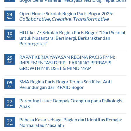
Open House Sekolah Regina Pacis Bogor 2025:
24
Nov
𝘊𝘰𝘭𝘭𝘢𝘣𝘰𝘳𝘢𝘵𝘪𝘷𝘦, 𝘊𝘳𝘦𝘢𝘵𝘪𝘷𝘦, 𝘛𝘳𝘢𝘯𝘴𝘧𝘰𝘳𝘮𝘢𝘵𝘪𝘷𝘦
HUT ke-77 Sekolah Regina Pacis Bogor: “Dari Sekolah
10
Sep
untuk Nusantara: Bersinergi, Berkarakter dan
Berintegritas”
RAPAT KERJA YAYASAN REGINA PACIS FMM:
25
Jun
IMPLEMENTASI DEEP LEARNING BERBASIS
GROWTH MINDSET & MIND MAP
SMA Regina Pacis Bogor Terima Sertifikat Anti
09
Jun
Perundungan dari KPAID Bogor
Parenting Issue: Dampak Orangtua pada Psikologis
27
May
Anak
Bahasa Kasar sebagai Bagian dari Identitas Remaja:
27
May
Normal atau Masalah?