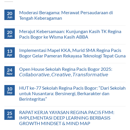
Moderasi Beragama: Merawat Persaudaraan di
20
Jun
Tengah Keberagaman
Merajut Kebersamaan: Kunjungan Kasih TK Regina
20
Jun
Pacis Bogor ke Wisma Kasih ABBA
Implementasi Mapel KKA, Murid SMA Regina Pacis
13
Apr
Bogor Gelar Pameran Rekayasa Teknologi Tepat Guna
Open House Sekolah Regina Pacis Bogor 2025:
24
Nov
𝘊𝘰𝘭𝘭𝘢𝘣𝘰𝘳𝘢𝘵𝘪𝘷𝘦, 𝘊𝘳𝘦𝘢𝘵𝘪𝘷𝘦, 𝘛𝘳𝘢𝘯𝘴𝘧𝘰𝘳𝘮𝘢𝘵𝘪𝘷𝘦
HUT ke-77 Sekolah Regina Pacis Bogor: “Dari Sekolah
10
Sep
untuk Nusantara: Bersinergi, Berkarakter dan
Berintegritas”
RAPAT KERJA YAYASAN REGINA PACIS FMM:
25
Jun
IMPLEMENTASI DEEP LEARNING BERBASIS
GROWTH MINDSET & MIND MAP