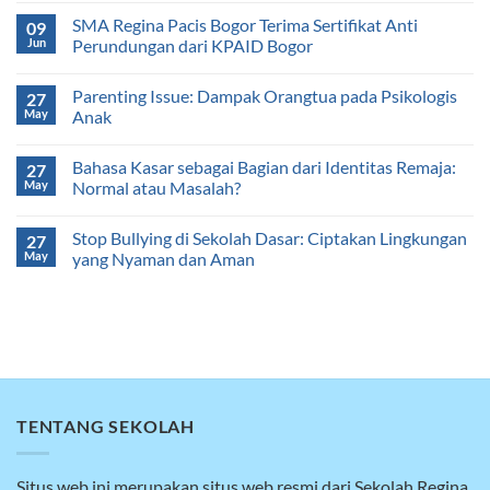
SMA Regina Pacis Bogor Terima Sertifikat Anti
09
Jun
Perundungan dari KPAID Bogor
Parenting Issue: Dampak Orangtua pada Psikologis
27
May
Anak
Bahasa Kasar sebagai Bagian dari Identitas Remaja:
27
May
Normal atau Masalah?
Stop Bullying di Sekolah Dasar: Ciptakan Lingkungan
27
May
yang Nyaman dan Aman
TENTANG SEKOLAH
Situs web ini merupakan situs web resmi dari Sekolah Regina