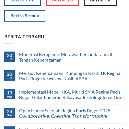
Berita Semua
BERITA TERBARU
Moderasi Beragama: Merawat Persaudaraan di
20
Jun
Tengah Keberagaman
Merajut Kebersamaan: Kunjungan Kasih TK Regina
20
Jun
Pacis Bogor ke Wisma Kasih ABBA
Implementasi Mapel KKA, Murid SMA Regina Pacis
13
Apr
Bogor Gelar Pameran Rekayasa Teknologi Tepat Guna
Open House Sekolah Regina Pacis Bogor 2025:
24
Nov
𝘊𝘰𝘭𝘭𝘢𝘣𝘰𝘳𝘢𝘵𝘪𝘷𝘦, 𝘊𝘳𝘦𝘢𝘵𝘪𝘷𝘦, 𝘛𝘳𝘢𝘯𝘴𝘧𝘰𝘳𝘮𝘢𝘵𝘪𝘷𝘦