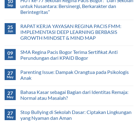
HUT ke-77 Sekolah Regina Pacis Bogor: “Dari Sekolah
10
Sep
untuk Nusantara: Bersinergi, Berkarakter dan
Berintegritas”
RAPAT KERJA YAYASAN REGINA PACIS FMM:
25
Jun
IMPLEMENTASI DEEP LEARNING BERBASIS
GROWTH MINDSET & MIND MAP
SMA Regina Pacis Bogor Terima Sertifikat Anti
09
Jun
Perundungan dari KPAID Bogor
Parenting Issue: Dampak Orangtua pada Psikologis
27
May
Anak
Bahasa Kasar sebagai Bagian dari Identitas Remaja:
27
May
Normal atau Masalah?
Stop Bullying di Sekolah Dasar: Ciptakan Lingkungan
27
May
yang Nyaman dan Aman