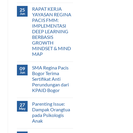
RAPAT KERJA
25
Jun
YAYASAN REGINA
PACIS FMM:
IMPLEMENTASI
DEEP LEARNING
BERBASIS
GROWTH
MINDSET & MIND
MAP
SMA Regina Pacis
09
Jun
Bogor Terima
Sertifikat Anti
Perundungan dari
KPAID Bogor
Parenting Issue:
27
May
Dampak Orangtua
pada Psikologis
Anak