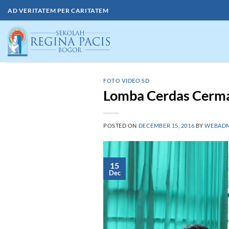
Skip
AD VERITATEM PER CARITATEM
to
content
FOTO VIDEO SD
Lomba Cerdas Cerm
POSTED ON
DECEMBER 15, 2016
BY
WEBAD
15
Dec