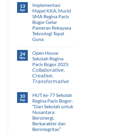
Implementasi
13
Apr
Mapel KKA, Murid
SMA Regina Pacis
Bogor Gelar
Pameran Rekayasa
Teknologi Tepat
Guna
Open House
24
Nov
Sekolah Regina
Pacis Bogor 2025:
𝘊𝘰𝘭𝘭𝘢𝘣𝘰𝘳𝘢𝘵𝘪𝘷𝘦,
𝘊𝘳𝘦𝘢𝘵𝘪𝘷𝘦,
𝘛𝘳𝘢𝘯𝘴𝘧𝘰𝘳𝘮𝘢𝘵𝘪𝘷𝘦
HUT ke-77 Sekolah
10
Sep
Regina Pacis Bogor:
“Dari Sekolah untuk
Nusantara:
Bersinergi,
Berkarakter dan
Berintegritas”