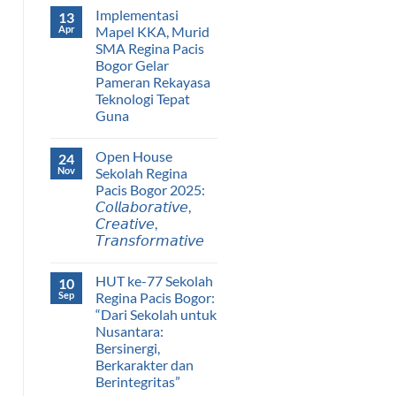
Implementasi
13
Apr
Mapel KKA, Murid
SMA Regina Pacis
Bogor Gelar
Pameran Rekayasa
Teknologi Tepat
Guna
Open House
24
Nov
Sekolah Regina
Pacis Bogor 2025:
𝘊𝘰𝘭𝘭𝘢𝘣𝘰𝘳𝘢𝘵𝘪𝘷𝘦,
𝘊𝘳𝘦𝘢𝘵𝘪𝘷𝘦,
𝘛𝘳𝘢𝘯𝘴𝘧𝘰𝘳𝘮𝘢𝘵𝘪𝘷𝘦
HUT ke-77 Sekolah
10
Sep
Regina Pacis Bogor:
“Dari Sekolah untuk
Nusantara:
Bersinergi,
Berkarakter dan
Berintegritas”