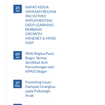
RAPAT KERJA
25
Jun
YAYASAN REGINA
PACIS FMM:
IMPLEMENTASI
DEEP LEARNING
BERBASIS
GROWTH
MINDSET & MIND
MAP
SMA Regina Pacis
09
Jun
Bogor Terima
Sertifikat Anti
Perundungan dari
KPAID Bogor
Parenting Issue:
27
May
Dampak Orangtua
pada Psikologis
Anak