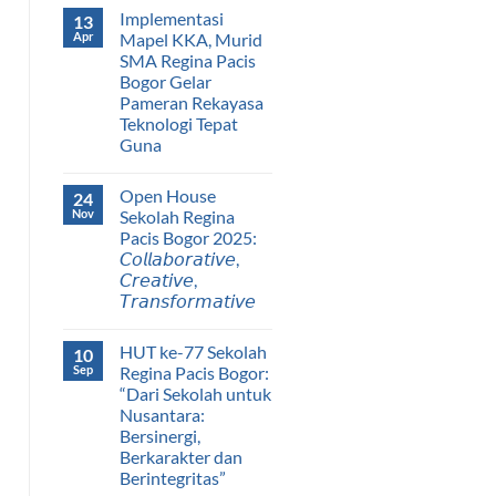
Implementasi
13
Apr
Mapel KKA, Murid
SMA Regina Pacis
Bogor Gelar
Pameran Rekayasa
Teknologi Tepat
Guna
Open House
24
Nov
Sekolah Regina
Pacis Bogor 2025:
𝘊𝘰𝘭𝘭𝘢𝘣𝘰𝘳𝘢𝘵𝘪𝘷𝘦,
𝘊𝘳𝘦𝘢𝘵𝘪𝘷𝘦,
𝘛𝘳𝘢𝘯𝘴𝘧𝘰𝘳𝘮𝘢𝘵𝘪𝘷𝘦
HUT ke-77 Sekolah
10
Sep
Regina Pacis Bogor:
“Dari Sekolah untuk
Nusantara:
Bersinergi,
Berkarakter dan
Berintegritas”