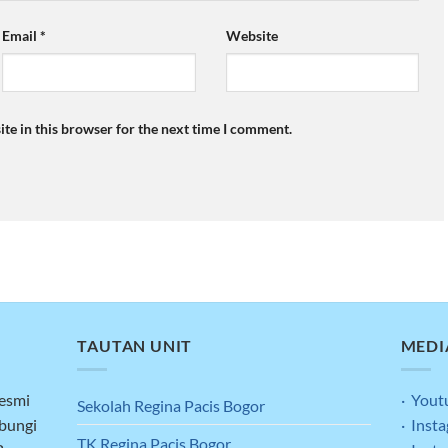
Email
*
Website
te in this browser for the next time I comment.
TAUTAN UNIT
MEDI
resmi
· Yout
Sekolah Regina Pacis Bogor
ubungi
· Inst
TK Regina Pacis Bogor