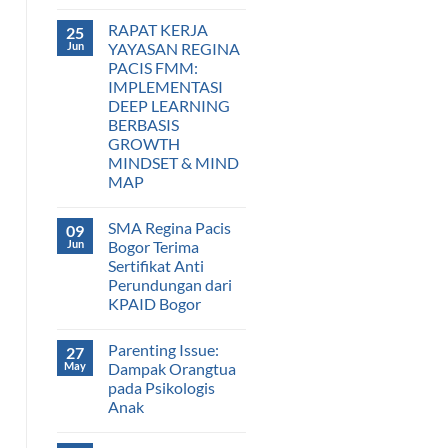
RAPAT KERJA
25
Jun
YAYASAN REGINA
PACIS FMM:
IMPLEMENTASI
DEEP LEARNING
BERBASIS
GROWTH
MINDSET & MIND
MAP
SMA Regina Pacis
09
Jun
Bogor Terima
Sertifikat Anti
Perundungan dari
KPAID Bogor
Parenting Issue:
27
May
Dampak Orangtua
pada Psikologis
Anak