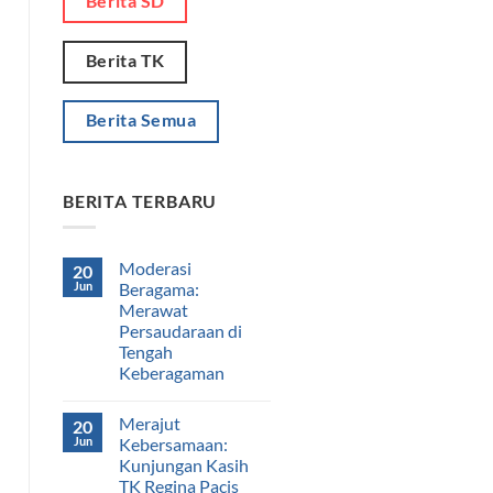
Berita SD
Berita TK
Berita Semua
BERITA TERBARU
Moderasi
20
Jun
Beragama:
Merawat
Persaudaraan di
Tengah
Keberagaman
Merajut
20
Jun
Kebersamaan:
Kunjungan Kasih
TK Regina Pacis