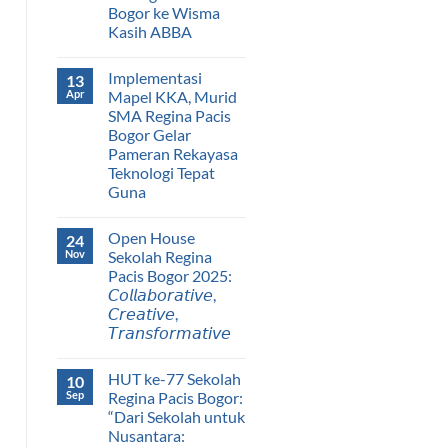
Bogor ke Wisma
Kasih ABBA
Implementasi
13
Apr
Mapel KKA, Murid
SMA Regina Pacis
Bogor Gelar
Pameran Rekayasa
Teknologi Tepat
Guna
Open House
24
Nov
Sekolah Regina
Pacis Bogor 2025:
𝘊𝘰𝘭𝘭𝘢𝘣𝘰𝘳𝘢𝘵𝘪𝘷𝘦,
𝘊𝘳𝘦𝘢𝘵𝘪𝘷𝘦,
𝘛𝘳𝘢𝘯𝘴𝘧𝘰𝘳𝘮𝘢𝘵𝘪𝘷𝘦
HUT ke-77 Sekolah
10
Sep
Regina Pacis Bogor:
“Dari Sekolah untuk
Nusantara: