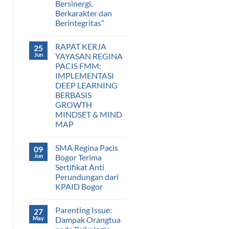
Bersinergi,
Berkarakter dan
Berintegritas”
RAPAT KERJA
25
Jun
YAYASAN REGINA
PACIS FMM:
IMPLEMENTASI
DEEP LEARNING
BERBASIS
GROWTH
MINDSET & MIND
MAP
SMA Regina Pacis
09
Jun
Bogor Terima
Sertifikat Anti
Perundungan dari
KPAID Bogor
Parenting Issue:
27
May
Dampak Orangtua