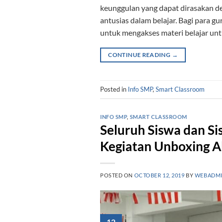
keunggulan yang dapat dirasakan de
antusias dalam belajar. Bagi para
untuk mengakses materi belajar unt
CONTINUE READING
→
Posted in
Info SMP
,
Smart Classroom
INFO SMP
,
SMART CLASSROOM
Seluruh Siswa dan S
Kegiatan Unboxing Al
POSTED ON
OCTOBER 12, 2019
BY
WEBADM
12