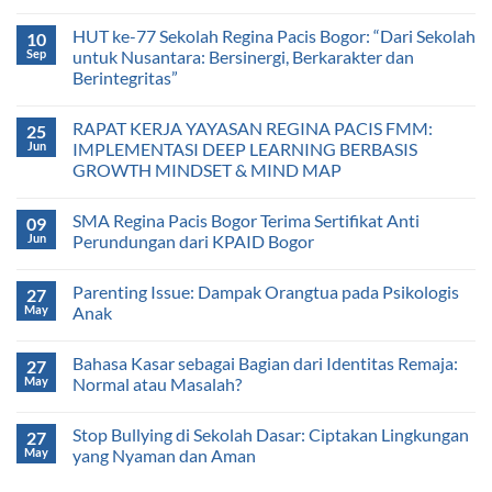
HUT ke-77 Sekolah Regina Pacis Bogor: “Dari Sekolah
10
Sep
untuk Nusantara: Bersinergi, Berkarakter dan
Berintegritas”
RAPAT KERJA YAYASAN REGINA PACIS FMM:
25
Jun
IMPLEMENTASI DEEP LEARNING BERBASIS
GROWTH MINDSET & MIND MAP
SMA Regina Pacis Bogor Terima Sertifikat Anti
09
Jun
Perundungan dari KPAID Bogor
Parenting Issue: Dampak Orangtua pada Psikologis
27
May
Anak
Bahasa Kasar sebagai Bagian dari Identitas Remaja:
27
May
Normal atau Masalah?
Stop Bullying di Sekolah Dasar: Ciptakan Lingkungan
27
May
yang Nyaman dan Aman