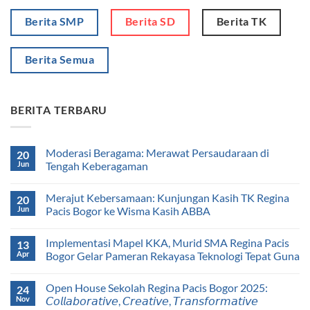
Berita SMP
Berita SD
Berita TK
Berita Semua
BERITA TERBARU
Moderasi Beragama: Merawat Persaudaraan di
20
Jun
Tengah Keberagaman
Merajut Kebersamaan: Kunjungan Kasih TK Regina
20
Jun
Pacis Bogor ke Wisma Kasih ABBA
Implementasi Mapel KKA, Murid SMA Regina Pacis
13
Apr
Bogor Gelar Pameran Rekayasa Teknologi Tepat Guna
Open House Sekolah Regina Pacis Bogor 2025:
24
Nov
𝘊𝘰𝘭𝘭𝘢𝘣𝘰𝘳𝘢𝘵𝘪𝘷𝘦, 𝘊𝘳𝘦𝘢𝘵𝘪𝘷𝘦, 𝘛𝘳𝘢𝘯𝘴𝘧𝘰𝘳𝘮𝘢𝘵𝘪𝘷𝘦