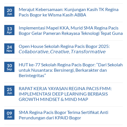
Merajut Kebersamaan: Kunjungan Kasih TK Regina
20
Jun
Pacis Bogor ke Wisma Kasih ABBA
Implementasi Mapel KKA, Murid SMA Regina Pacis
13
Apr
Bogor Gelar Pameran Rekayasa Teknologi Tepat Guna
Open House Sekolah Regina Pacis Bogor 2025:
24
Nov
𝘊𝘰𝘭𝘭𝘢𝘣𝘰𝘳𝘢𝘵𝘪𝘷𝘦, 𝘊𝘳𝘦𝘢𝘵𝘪𝘷𝘦, 𝘛𝘳𝘢𝘯𝘴𝘧𝘰𝘳𝘮𝘢𝘵𝘪𝘷𝘦
HUT ke-77 Sekolah Regina Pacis Bogor: “Dari Sekolah
10
Sep
untuk Nusantara: Bersinergi, Berkarakter dan
Berintegritas”
RAPAT KERJA YAYASAN REGINA PACIS FMM:
25
Jun
IMPLEMENTASI DEEP LEARNING BERBASIS
GROWTH MINDSET & MIND MAP
SMA Regina Pacis Bogor Terima Sertifikat Anti
09
Jun
Perundungan dari KPAID Bogor