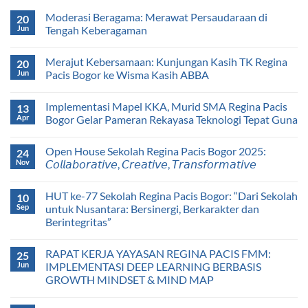
Moderasi Beragama: Merawat Persaudaraan di
20
Jun
Tengah Keberagaman
Merajut Kebersamaan: Kunjungan Kasih TK Regina
20
Jun
Pacis Bogor ke Wisma Kasih ABBA
Implementasi Mapel KKA, Murid SMA Regina Pacis
13
Apr
Bogor Gelar Pameran Rekayasa Teknologi Tepat Guna
Open House Sekolah Regina Pacis Bogor 2025:
24
Nov
𝘊𝘰𝘭𝘭𝘢𝘣𝘰𝘳𝘢𝘵𝘪𝘷𝘦, 𝘊𝘳𝘦𝘢𝘵𝘪𝘷𝘦, 𝘛𝘳𝘢𝘯𝘴𝘧𝘰𝘳𝘮𝘢𝘵𝘪𝘷𝘦
HUT ke-77 Sekolah Regina Pacis Bogor: “Dari Sekolah
10
Sep
untuk Nusantara: Bersinergi, Berkarakter dan
Berintegritas”
RAPAT KERJA YAYASAN REGINA PACIS FMM:
25
Jun
IMPLEMENTASI DEEP LEARNING BERBASIS
GROWTH MINDSET & MIND MAP