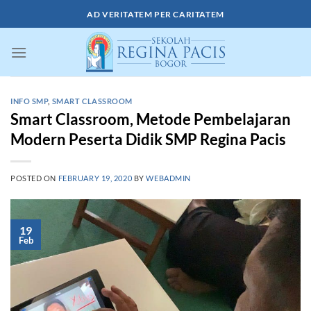
Skip
AD VERITATEM PER CARITATEM
to
content
INFO SMP
,
SMART CLASSROOM
Smart Classroom, Metode Pembelajaran
Modern Peserta Didik SMP Regina Pacis
POSTED ON
FEBRUARY 19, 2020
BY
WEBADMIN
19
Feb