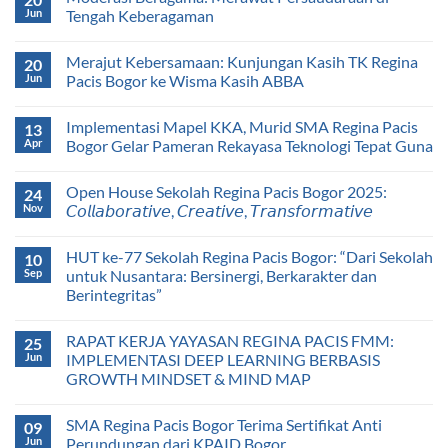
Jun
Tengah Keberagaman
Merajut Kebersamaan: Kunjungan Kasih TK Regina
20
Jun
Pacis Bogor ke Wisma Kasih ABBA
Implementasi Mapel KKA, Murid SMA Regina Pacis
13
Apr
Bogor Gelar Pameran Rekayasa Teknologi Tepat Guna
Open House Sekolah Regina Pacis Bogor 2025:
24
Nov
𝘊𝘰𝘭𝘭𝘢𝘣𝘰𝘳𝘢𝘵𝘪𝘷𝘦, 𝘊𝘳𝘦𝘢𝘵𝘪𝘷𝘦, 𝘛𝘳𝘢𝘯𝘴𝘧𝘰𝘳𝘮𝘢𝘵𝘪𝘷𝘦
HUT ke-77 Sekolah Regina Pacis Bogor: “Dari Sekolah
10
Sep
untuk Nusantara: Bersinergi, Berkarakter dan
Berintegritas”
RAPAT KERJA YAYASAN REGINA PACIS FMM:
25
Jun
IMPLEMENTASI DEEP LEARNING BERBASIS
GROWTH MINDSET & MIND MAP
SMA Regina Pacis Bogor Terima Sertifikat Anti
09
Jun
Perundungan dari KPAID Bogor