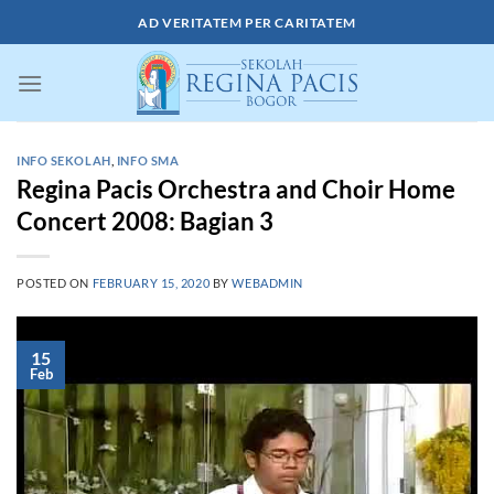
Skip
AD VERITATEM PER CARITATEM
to
content
INFO SEKOLAH
,
INFO SMA
Regina Pacis Orchestra and Choir Home
Concert 2008: Bagian 3
POSTED ON
FEBRUARY 15, 2020
BY
WEBADMIN
15
Feb