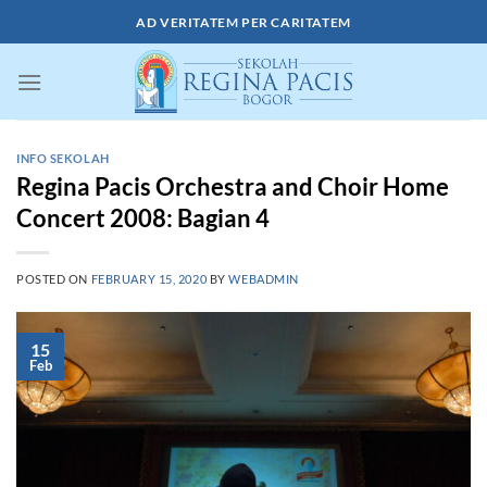
Skip
AD VERITATEM PER CARITATEM
to
content
INFO SEKOLAH
Regina Pacis Orchestra and Choir Home
Concert 2008: Bagian 4
POSTED ON
FEBRUARY 15, 2020
BY
WEBADMIN
15
Feb