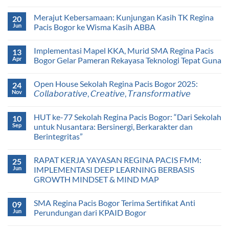
Merajut Kebersamaan: Kunjungan Kasih TK Regina
20
Jun
Pacis Bogor ke Wisma Kasih ABBA
Implementasi Mapel KKA, Murid SMA Regina Pacis
13
Apr
Bogor Gelar Pameran Rekayasa Teknologi Tepat Guna
Open House Sekolah Regina Pacis Bogor 2025:
24
Nov
𝘊𝘰𝘭𝘭𝘢𝘣𝘰𝘳𝘢𝘵𝘪𝘷𝘦, 𝘊𝘳𝘦𝘢𝘵𝘪𝘷𝘦, 𝘛𝘳𝘢𝘯𝘴𝘧𝘰𝘳𝘮𝘢𝘵𝘪𝘷𝘦
HUT ke-77 Sekolah Regina Pacis Bogor: “Dari Sekolah
10
Sep
untuk Nusantara: Bersinergi, Berkarakter dan
Berintegritas”
RAPAT KERJA YAYASAN REGINA PACIS FMM:
25
Jun
IMPLEMENTASI DEEP LEARNING BERBASIS
GROWTH MINDSET & MIND MAP
SMA Regina Pacis Bogor Terima Sertifikat Anti
09
Jun
Perundungan dari KPAID Bogor