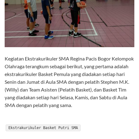
Kegiatan Ekstrakurikuler SMA Regina Pacis Bogor Kelompok
Olahraga terangkum sebagai berikut, yang pertama adalah
ekstrakurikuler Basket Pemula yang diadakan setiap hari
Senin dan Jumat di Aula SMA dengan pelatih Stephen M.K.
(Willy) dan Team Asisten (Pelatih Basket), dan Basket Tim
yang diadakan setiap hari Selasa, Kamis, dan Sabtu di Aula
SMA dengan pelatih yang sama.
Ekstrakurikuler Basket Putri SMA