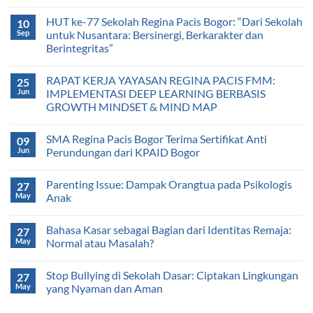
HUT ke-77 Sekolah Regina Pacis Bogor: “Dari Sekolah
10
Sep
untuk Nusantara: Bersinergi, Berkarakter dan
Berintegritas”
RAPAT KERJA YAYASAN REGINA PACIS FMM:
25
Jun
IMPLEMENTASI DEEP LEARNING BERBASIS
GROWTH MINDSET & MIND MAP
SMA Regina Pacis Bogor Terima Sertifikat Anti
09
Jun
Perundungan dari KPAID Bogor
Parenting Issue: Dampak Orangtua pada Psikologis
27
May
Anak
Bahasa Kasar sebagai Bagian dari Identitas Remaja:
27
May
Normal atau Masalah?
Stop Bullying di Sekolah Dasar: Ciptakan Lingkungan
27
May
yang Nyaman dan Aman