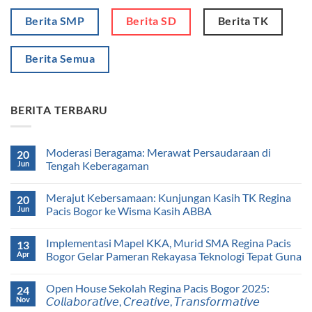
Berita SMP
Berita SD
Berita TK
Berita Semua
BERITA TERBARU
Moderasi Beragama: Merawat Persaudaraan di
20
Jun
Tengah Keberagaman
Merajut Kebersamaan: Kunjungan Kasih TK Regina
20
Jun
Pacis Bogor ke Wisma Kasih ABBA
Implementasi Mapel KKA, Murid SMA Regina Pacis
13
Apr
Bogor Gelar Pameran Rekayasa Teknologi Tepat Guna
Open House Sekolah Regina Pacis Bogor 2025:
24
Nov
𝘊𝘰𝘭𝘭𝘢𝘣𝘰𝘳𝘢𝘵𝘪𝘷𝘦, 𝘊𝘳𝘦𝘢𝘵𝘪𝘷𝘦, 𝘛𝘳𝘢𝘯𝘴𝘧𝘰𝘳𝘮𝘢𝘵𝘪𝘷𝘦