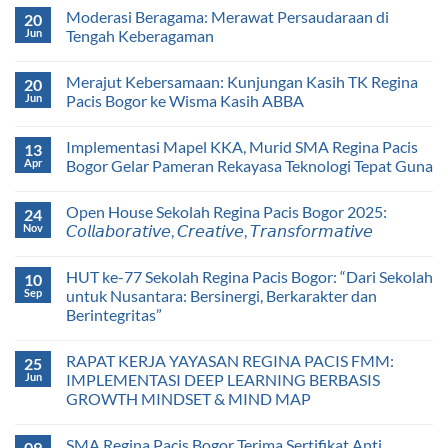
Moderasi Beragama: Merawat Persaudaraan di
20
Jun
Tengah Keberagaman
Merajut Kebersamaan: Kunjungan Kasih TK Regina
20
Jun
Pacis Bogor ke Wisma Kasih ABBA
Implementasi Mapel KKA, Murid SMA Regina Pacis
13
Apr
Bogor Gelar Pameran Rekayasa Teknologi Tepat Guna
Open House Sekolah Regina Pacis Bogor 2025:
24
Nov
𝘊𝘰𝘭𝘭𝘢𝘣𝘰𝘳𝘢𝘵𝘪𝘷𝘦, 𝘊𝘳𝘦𝘢𝘵𝘪𝘷𝘦, 𝘛𝘳𝘢𝘯𝘴𝘧𝘰𝘳𝘮𝘢𝘵𝘪𝘷𝘦
HUT ke-77 Sekolah Regina Pacis Bogor: “Dari Sekolah
10
Sep
untuk Nusantara: Bersinergi, Berkarakter dan
Berintegritas”
RAPAT KERJA YAYASAN REGINA PACIS FMM:
25
Jun
IMPLEMENTASI DEEP LEARNING BERBASIS
GROWTH MINDSET & MIND MAP
SMA Regina Pacis Bogor Terima Sertifikat Anti
09