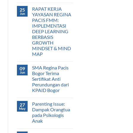
RAPAT KERJA
25
Jun
YAYASAN REGINA
PACIS FMM:
IMPLEMENTASI
DEEP LEARNING
BERBASIS
GROWTH
MINDSET & MIND
MAP
SMA Regina Pacis
09
Jun
Bogor Terima
Sertifikat Anti
Perundungan dari
KPAID Bogor
Parenting Issue:
27
May
Dampak Orangtua
pada Psikologis
Anak