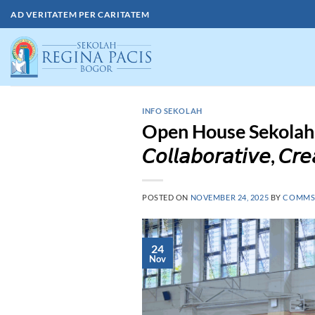
Skip
AD VERITATEM PER CARITATEM
to
content
INFO SEKOLAH
Open House Sekolah 
𝘊𝘰𝘭𝘭𝘢𝘣𝘰𝘳𝘢𝘵𝘪𝘷𝘦, 𝘊𝘳𝘦
POSTED ON
NOVEMBER 24, 2025
BY
COMM
24
Nov