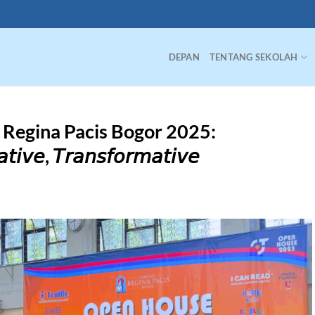
DEPAN
TENTANG SEKOLAH
Regina Pacis Bogor 2025:
𝘢𝘵𝘪𝘷𝘦, 𝘛𝘳𝘢𝘯𝘴𝘧𝘰𝘳𝘮𝘢𝘵𝘪𝘷𝘦
S