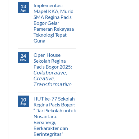
Implementasi
13
Apr
Mapel KKA, Murid
SMA Regina Pacis
Bogor Gelar
Pameran Rekayasa
Teknologi Tepat
Guna
Open House
24
Nov
Sekolah Regina
Pacis Bogor 2025:
𝘊𝘰𝘭𝘭𝘢𝘣𝘰𝘳𝘢𝘵𝘪𝘷𝘦,
𝘊𝘳𝘦𝘢𝘵𝘪𝘷𝘦,
𝘛𝘳𝘢𝘯𝘴𝘧𝘰𝘳𝘮𝘢𝘵𝘪𝘷𝘦
HUT ke-77 Sekolah
10
Sep
Regina Pacis Bogor:
“Dari Sekolah untuk
Nusantara:
Bersinergi,
Berkarakter dan
Berintegritas”