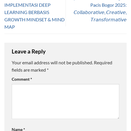
IMPLEMENTASI DEEP
Pacis Bogor 2025:
LEARNING BERBASIS
𝘊𝘰𝘭𝘭𝘢𝘣𝘰𝘳𝘢𝘵𝘪𝘷𝘦, 𝘊𝘳𝘦𝘢𝘵𝘪𝘷𝘦,
GROWTH MINDSET & MIND
𝘛𝘳𝘢𝘯𝘴𝘧𝘰𝘳𝘮𝘢𝘵𝘪𝘷𝘦
MAP
Leave a Reply
Your email address will not be published.
Required
fields are marked
*
Comment
*
Name
*