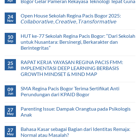
Apr
Bogor Gelar Pameran Rekayasa Teknologi Tepat Guna
Open House Sekolah Regina Pacis Bogor 2025:
24
Nov
𝘊𝘰𝘭𝘭𝘢𝘣𝘰𝘳𝘢𝘵𝘪𝘷𝘦, 𝘊𝘳𝘦𝘢𝘵𝘪𝘷𝘦, 𝘛𝘳𝘢𝘯𝘴𝘧𝘰𝘳𝘮𝘢𝘵𝘪𝘷𝘦
HUT ke-77 Sekolah Regina Pacis Bogor: “Dari Sekolah
10
Sep
untuk Nusantara: Bersinergi, Berkarakter dan
Berintegritas”
RAPAT KERJA YAYASAN REGINA PACIS FMM:
25
Jun
IMPLEMENTASI DEEP LEARNING BERBASIS
GROWTH MINDSET & MIND MAP
SMA Regina Pacis Bogor Terima Sertifikat Anti
09
Jun
Perundungan dari KPAID Bogor
Parenting Issue: Dampak Orangtua pada Psikologis
27
May
Anak
Bahasa Kasar sebagai Bagian dari Identitas Remaja:
27
May
Normal atau Masalah?